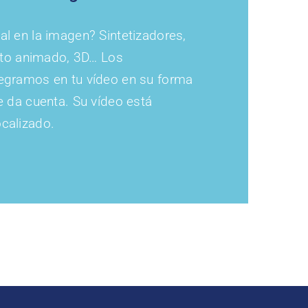
al en la imagen? Sintetizadores,
texto animado, 3D… Los
tegramos en tu vídeo en su forma
se da cuenta. Su vídeo está
calizado.